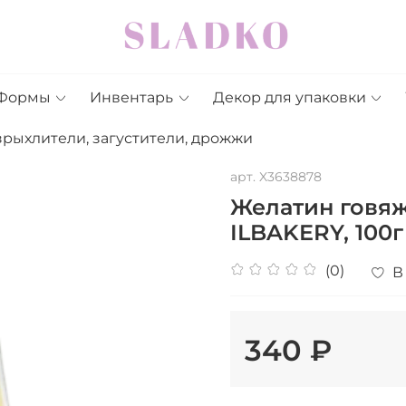
Формы
Инвентарь
Декор для упаковки
зрыхлители, загустители, дрожжи
арт.
X3638878
Желатин говяж
ILBAKERY, 100г
(0)
В
340 ₽