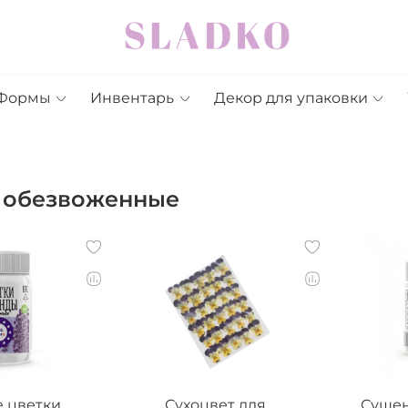
Формы
Инвентарь
Декор для упаковки
 обезвоженные
 цветки
Сухоцвет для
Сушен