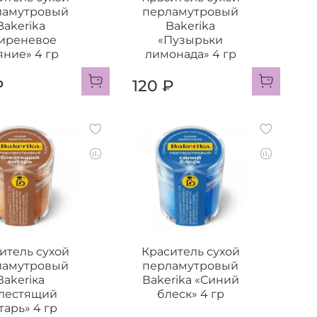
ламутровый
перламутровый
Bakerika
Bakerika
иреневое
«Пузырьки
яние» 4 гр
лимонада» 4 гр
₽
120 ₽
итель сухой
Краситель сухой
ламутровый
перламутровый
Ваkеriка
Ваkerikа «Синий
лестящий
блеск» 4 гр
тарь» 4 гр