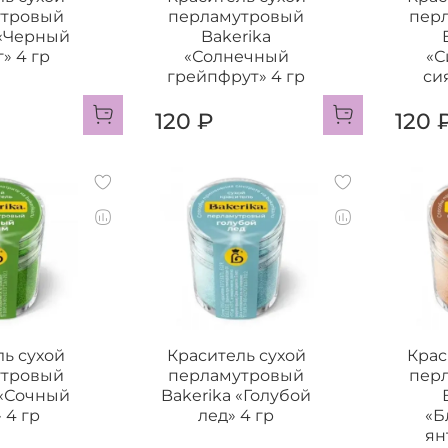
утровый
перламутровый
пер
 «Черный
Bakerika
» 4 гр
«Солнечный
«С
грейпфрут» 4 гр
си
120 ₽
120 
ль сухой
Краситель сухой
Крас
утровый
перламутровый
пер
 «Сочный
Bakerika «Голубой
 4 гр
лед» 4 гр
«Б
ян