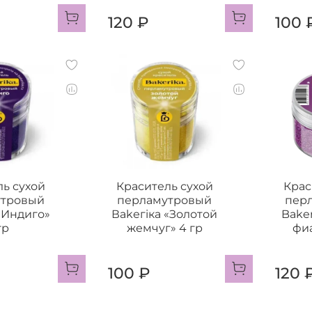
120 ₽
100 
ль сухой
Краситель сухой
Крас
утровый
перламутровый
пер
 «Индиго»
Ваkегiка «Золотой
Bake
гр
жемчуг» 4 гр
фиа
100 ₽
120 