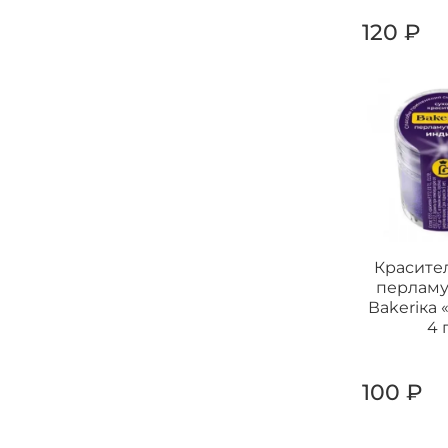
120 ₽
Красите
перлам
Ваkeriка
4 
100 ₽