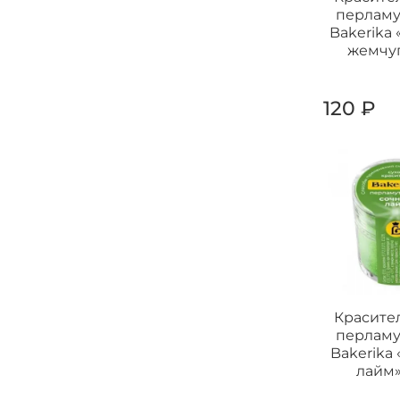
перлам
Bakerika
жемчуг
120 ₽
Красите
перлам
Bakerika
лайм»