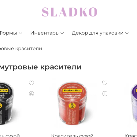
Формы
Инвентарь
Декор для упаковки
овые красители
мутровые красители
ль сухой
Краситель сухой
Крас