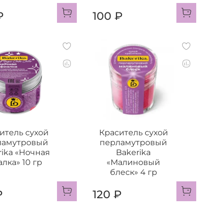
₽
100 ₽
итель сухой
Краситель сухой
ламутровый
перламутровый
rika «Ночная
Bakerika
лка» 10 гр
«Малиновый
блеск» 4 гр
₽
120 ₽