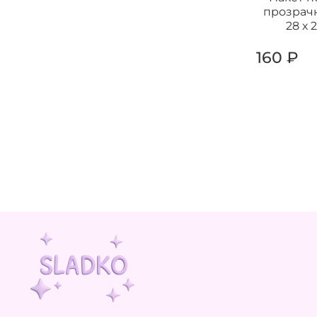
прозрачн
28 х 
160 ₽