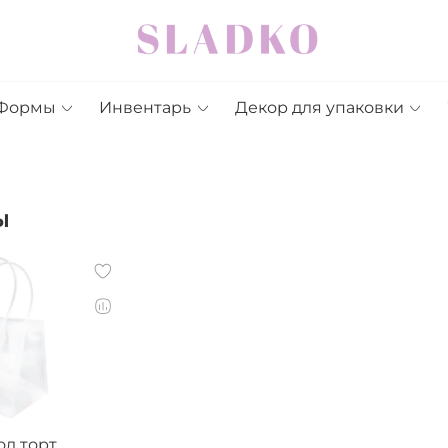
Формы
Инвентарь
Декор для упаковки
ы
од торт,