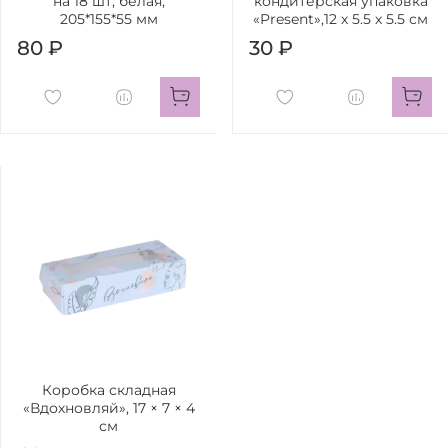
на 18 шт, белая,
кондитерская упаковка
205*155*55 мм
«Present»,12 х 5.5 х 5.5 см
80 ₽
30 ₽
Коробка складная
«Вдохновляй», 17 × 7 × 4
см