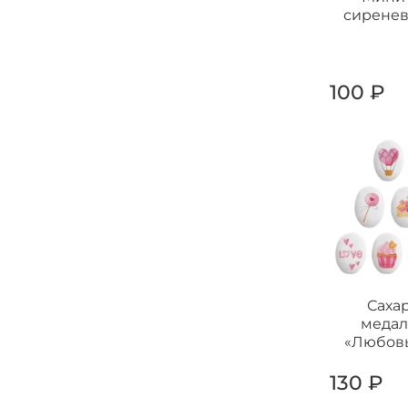
сиренев
100 ₽
Саха
меда
«Любовь
130 ₽