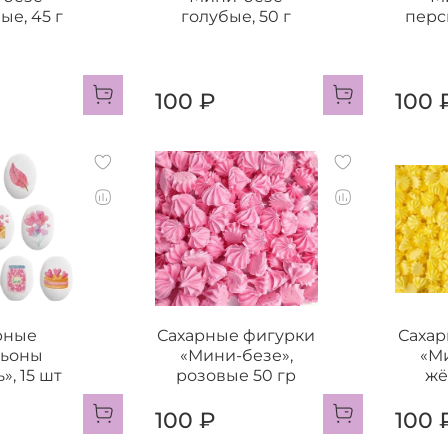
ые, 45 г
голубые, 50 г
перс
100 ₽
100 
рные
Сахарные фигурки
Сахар
льоны
«Мини-безе»,
«М
», 15 шт
розовые 50 гр
жё
100 ₽
100 