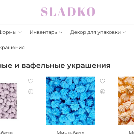
Формы
Инвентарь
Декор для упаковки
украшения
ные и вафельные украшения
-безе
Мини-безе
М