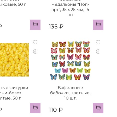
иковые, 50 г
медальоны "Поп-
арт", 35 х 25 мм, 15
шт
₽
135 ₽
ные фигурки
Вафельные
ини-безе»,
бабочки, цветные,
лтые, 50 г
10 шт.
₽
110 ₽