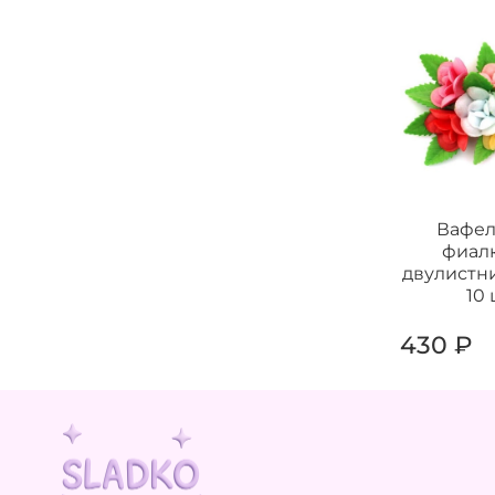
Вафе
фиал
двулистни
10
430 ₽