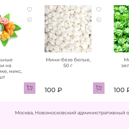
льные
Мини-безе белые,
М
ки на
50 г
зел
ке, микс,
 шт
100 ₽
100 
Москва, Новомосковский административный ок