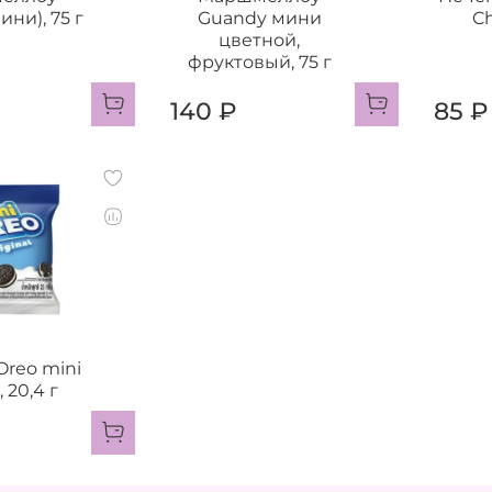
ни), 75 г
Guandy мини
Ch
цветной,
фруктовый, 75 г
140 ₽
85 ₽
Oreo mini
, 20,4 г