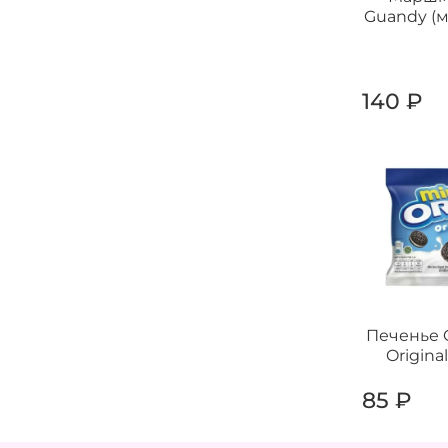
Guandy (ми
140 ₽
Печенье 
Original
85 ₽