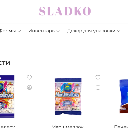
Формы
Инвентарь
Декор для упаковки
сти
еллоу
Маршмеллоу
Печен