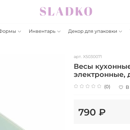
Формы
Инвентарь
Декор для упаковки
арт.
X5030071
Весы кухонные
электронные, д
(0)
В
790 ₽