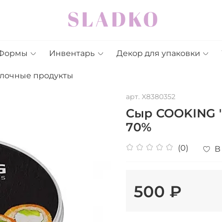
Формы
Инвентарь
Декор для упаковки
лочные продукты
арт.
X8380352
Сыр COOKING "
70%
(0)
В
500 ₽