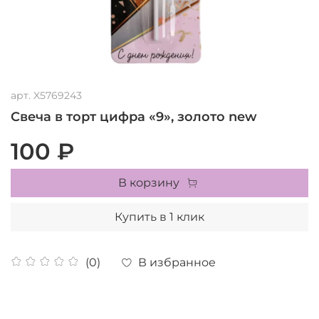
арт.
X5769243
Свеча в торт цифра «9», золото new
100 ₽
В корзину
Купить в 1 клик
В избранное
(0)