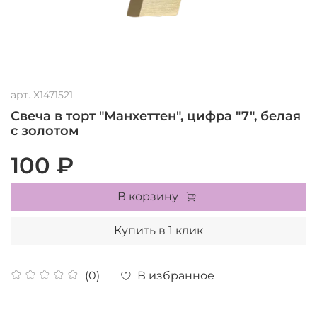
арт.
X1471521
Свеча в торт "Манхеттен", цифра "7", белая
с золотом
100 ₽
В корзину
Купить в 1 клик
В избранное
(0)