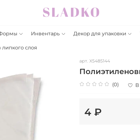
Формы
Инвентарь
Декор для упаковки
 липкого слоя
арт.
X5485144
Полиэтиленовы
(0)
В
4 ₽