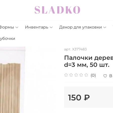
Формы
Инвентарь
Декор для упаковки
рубочки
арт.
X377483
Палочки дерев
d=3 мм, 50 шт.
(0)
В
150 ₽