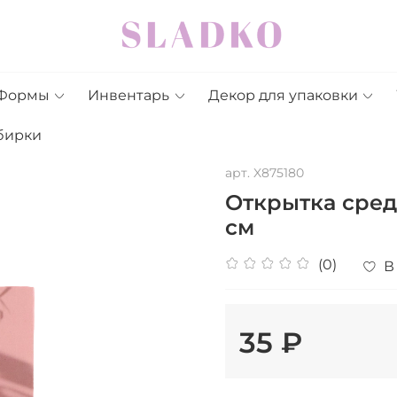
Формы
Инвентарь
Декор для упаковки
бирки
арт.
X875180
Открытка средн
см
(0)
В
35 ₽