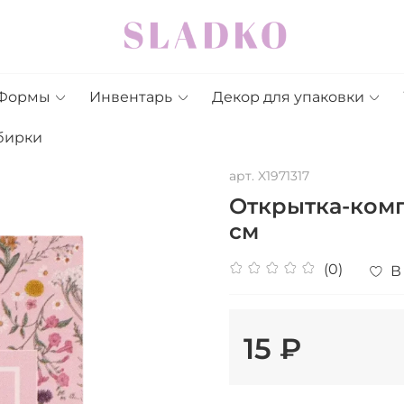
Формы
Инвентарь
Декор для упаковки
бирки
арт.
X1971317
Открытка-комп
см
(0)
В
15 ₽