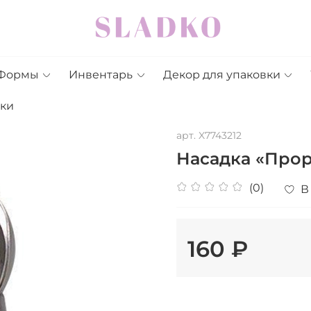
Формы
Инвентарь
Декор для упаковки
дки
арт.
X7743212
Насадка «Прор
(0)
В
160 ₽