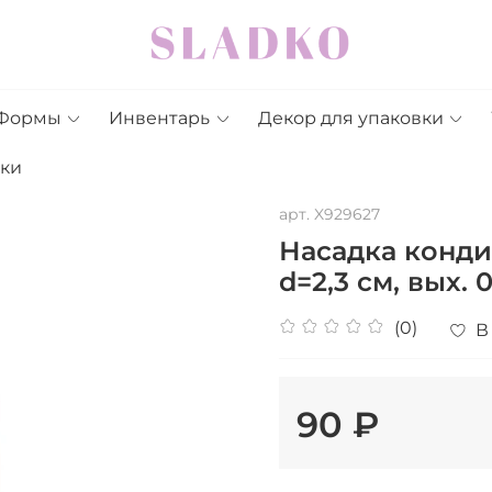
Формы
Инвентарь
Декор для упаковки
дки
арт.
X929627
Насадка конди
d=2,3 см, вых. 
(0)
В
90 ₽