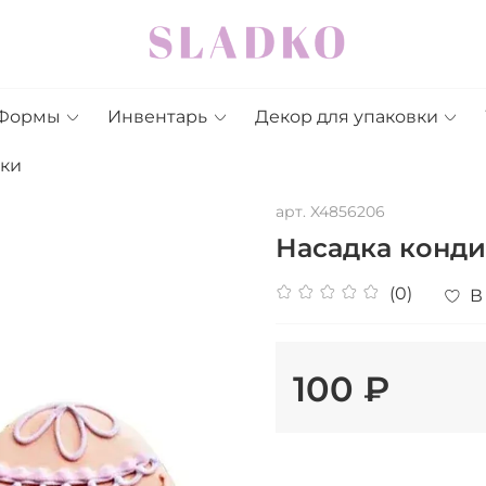
Формы
Инвентарь
Декор для упаковки
дки
арт.
X4856206
Насадка конди
(0)
В
100 ₽