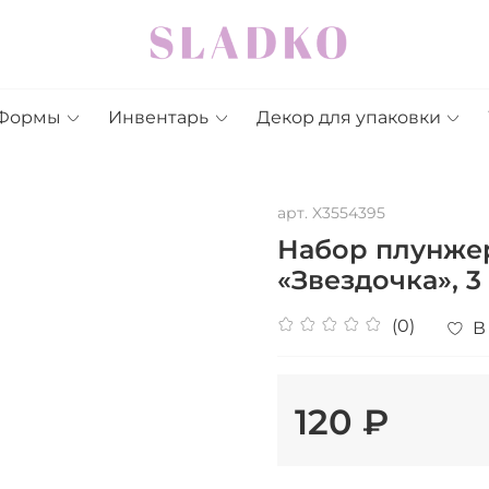
Формы
Инвентарь
Декор для упаковки
арт.
X3554395
Набор плунже
«Звездочка», 3 
(0)
В
120 ₽