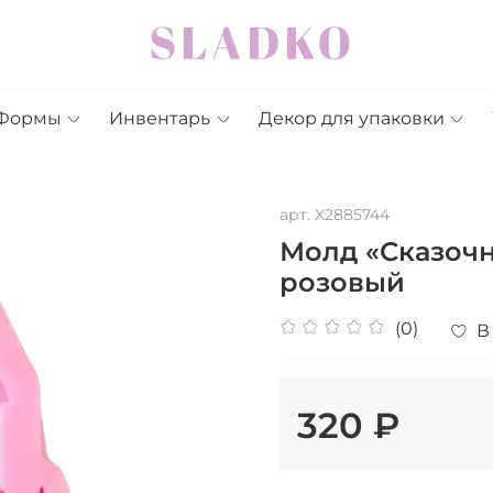
Формы
Инвентарь
Декор для упаковки
арт.
X2885744
Молд «Сказочны
розовый
(0)
В
320 ₽