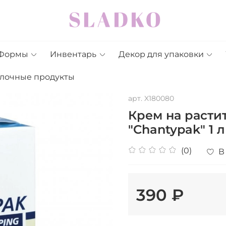
Формы
Инвентарь
Декор для упаковки
лочные продукты
арт.
X180080
Крем на расти
"Chantypak" 1 л
(0)
В
390 ₽