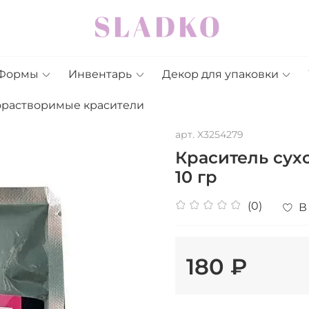
Формы
Инвентарь
Декор для упаковки
орастворимые красители
арт.
X3254279
Краситель сух
10 гр
(0)
В
180 ₽