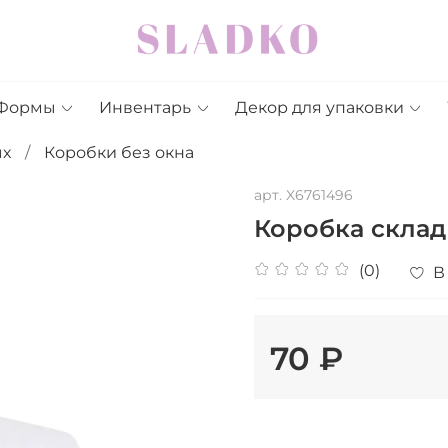
Формы
Инвентарь
Декор для упаковки
ых
Коробки без окна
арт.
X6761496
Коробка складна
(0)
В
70 ₽