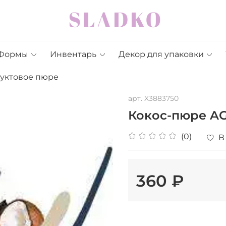
Формы
Инвентарь
Декор для упаковки
уктовое пюре
арт.
X3883750
Кокос-пюре AG
(0)
В
360 ₽