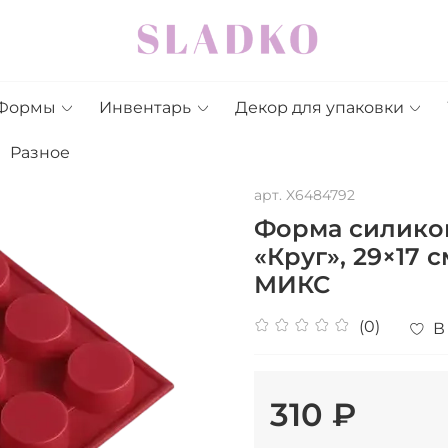
Формы
Инвентарь
Декор для упаковки
Разное
арт.
X6484792
Форма силико
«Круг», 29×17 с
МИКС
(0)
В
310 ₽