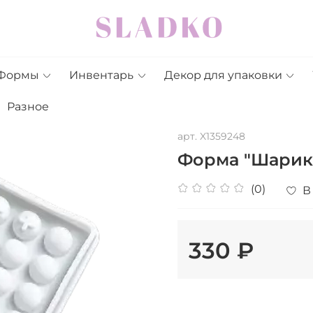
Формы
Инвентарь
Декор для упаковки
Разное
арт.
X1359248
Форма "Шарики
(0)
В
330 ₽