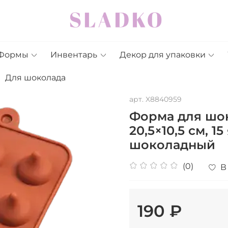
Формы
Инвентарь
Декор для упаковки
Для шоколада
арт.
X8840959
Форма для шо
20,5×10,5 см, 15
шоколадный
(0)
В
190 ₽