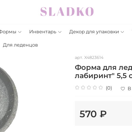
Формы
Инвентарь
Декор для упаковки
Для леденцов
арт.
X4823614
Форма для ле
лабиринт" 5,5 
(0)
В
570 ₽