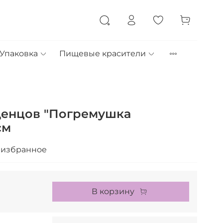
Упаковка
Пищевые красители
денцов "Погремушка
см
 избранное
В корзину