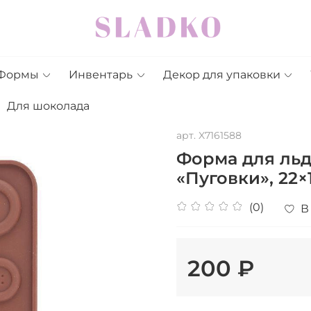
Формы
Инвентарь
Декор для упаковки
Для шоколада
арт.
X7161588
Форма для льд
«Пуговки», 22×1
(0)
В
200 ₽