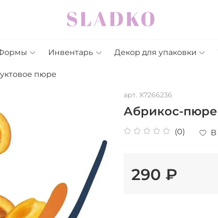
Формы
Инвентарь
Декор для упаковки
уктовое пюре
арт.
X7266236
Абрикос-пюре
(0)
В
290 ₽