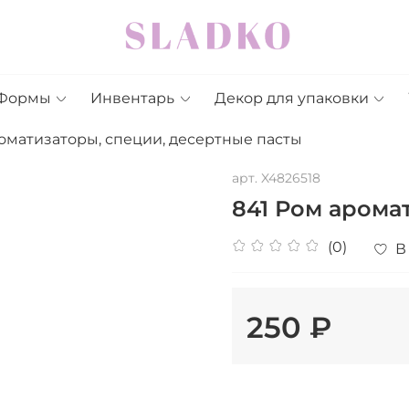
Формы
Инвентарь
Декор для упаковки
оматизаторы, специи, десертные пасты
арт.
X4826518
841 Ром арома
(0)
В
250 ₽